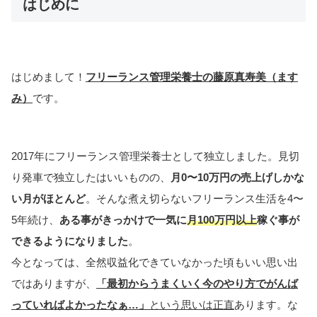
はじめに
はじめまして！
フリーランス管理栄養士の藤原真寿美（ます
み）
です。
2017年にフリーランス管理栄養士として独立しました。見切
り発車で独立したはいいものの、
月0〜10万円の売上げしかな
い月がほとんど
。そんな煮え切らないフリーランス生活を4〜
5年続け、
ある事がきっかけで一気に
月100万円以上
稼ぐ事が
できるようになりました
。
今となっては、全然収益化できていなかった頃もいい思い出
ではありますが、
「最初からうまくいく今のやり方でがんば
っていればよかったなぁ…」
という思いは正直
あります。な